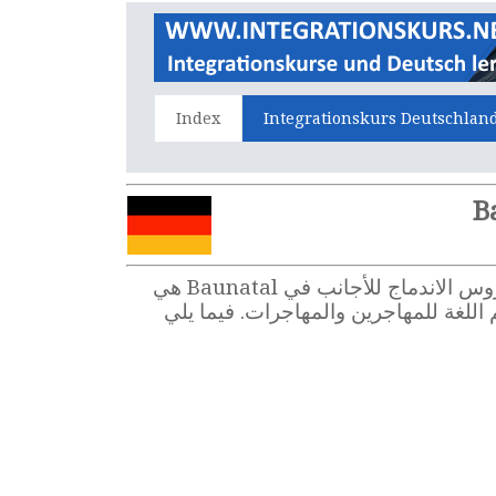
Index
Integrationskurs Deutschlan
هل تريدون حضور دروس الاندماج في Baunatal ، تَعَلُّم اللغة الألمانية، وأنتم قادمون جُدُد إلى ألمانيا؟ دروس الاندماج للأجانب في Baunatal هي
مَدون دروسا لِتَعَلُّم اللغة للمهاجرين والمهاجرات. فيما يلي