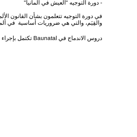
- دورة التوجيه "العيش في ألمانيا"
في دورة التوجيه تتعلمون بشأن القانون الألما
والقِيَم، والتي هي ضروريات أساسية
في ألما
دروس الاندماج في Baunatal تكتمل بإجراء اختبار العيش في ألمانيا (LID) بعد دورة التوجيه والاختبار النهائي (اختبار الألمانية للمهاجرين "DTZ").