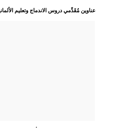
Baunatal عناوين مُقَدِّمي دروس الاندماج وتعليم ال