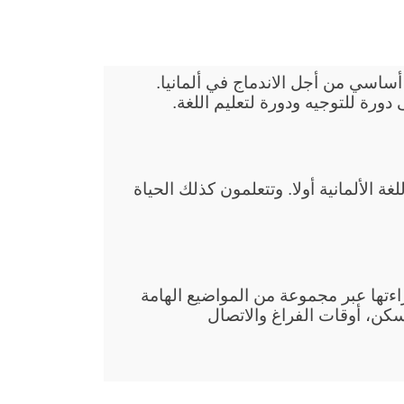
انب في Baunatal هي عرض أساسي من أجل الاندماج في ألمانيا.
 تتعلمون في دروس الاندماج في Baunatal اللغة الألمانية أولا. وتتعلمون كذلك الحياة
قراءتها عبر مجموعة من المواضيع الهامة
سكن، أوقات الفراغ والاتصال