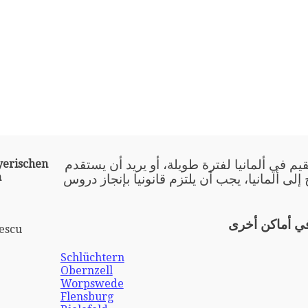
يم في ألمانيا لفترة طويلة، أو يريد أن يستقدم
yerischen
n
 إلى ألمانيا، يجب أن يلتزم قانونيا بإنجاز دروس
في أماكن أخرى
escu
Schlüchtern
Obernzell
Worpswede
Flensburg