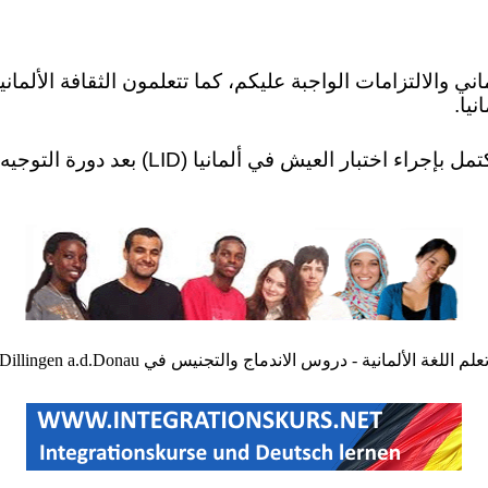
ني والالتزامات الواجبة عليكم، كما تتعلمون الثقافة الألماني
نيا.
دروس الاندماج في Dillingen a.d.Donau تكتمل
علم اللغة الألمانية - دروس الاندماج والتجنيس في Dillingen a.d.Donau