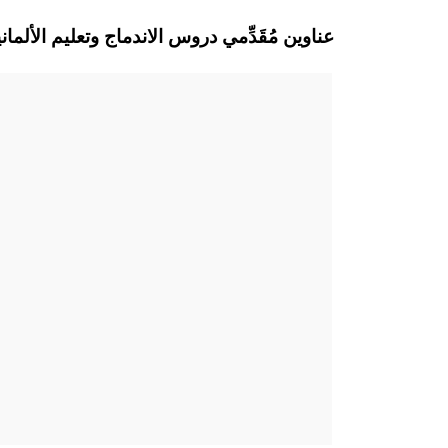
Dillingen a.d.Donau عناوين مُقَدِّمي دروس الاندماج وتعليم