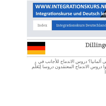
Index
Integrationskurs Deutschlan
لمانية، وأنتم قادمون جُدُد إلى ألمانيا؟ دروس الاندماج للأجانب في
لاندماج في ألمانيا. في Dillingen a.d.Donau يَعْرِض مُقَدِّمُوا دروس الاندماج المعتمَدون دروسا لِتَعَلُّم