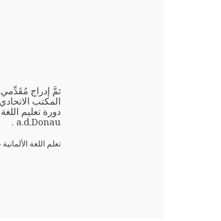
مَّ إدراج مُقَد
تَ
a.d.Donau .
تعلم اللغة الألمانية - دروس