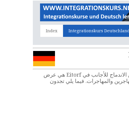
Index
Integrationskurs Deutschlan
هل تريدون حضور دروس الاندماج في Eitorf ، تَعَلُّم اللغة الألمانية، وأنتم قادمون جُدُد إلى ألمانيا؟ دروس الاندماج للأجانب في Eitorf هي عرض
َعَلُّم اللغة للمهاجرين والمهاجرات. فيما يلي تجدون