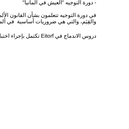
- دورة التوجيه "العيش في ألمانيا"
في دورة التوجيه تتعلمون بشأن القانون الألما
والقِيَم، والتي هي ضروريات أساسية
في ألما
دروس الاندماج في Eitorf تكتمل بإجراء اختبار العيش في ألمانيا (LID) بعد دورة التوجيه والاختبار النهائي (اختبار الألمانية للمهاجرين "DTZ").