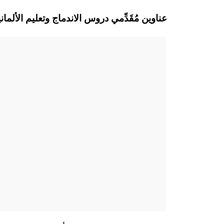
Eitorf عناوين مُقَدِّمي دروس الاندماج وتعليم الأ