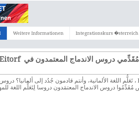
d
Weitere Informationen
Integrationskurs �sterreich
ُقَدِّمي دروس الاندماج المعتمدون في Eitorf
اندماج في ألمانيا. في Eitorf يَعْرِض مُقَدِّمُوا دروس الاندماج المعتمَدون دروسا لِت