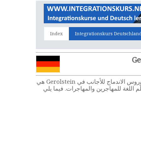
Index
Integrationskurs Deutschlan
هل تريدون حضور دروس الاندماج في Gerolstein ، تَعَلُّم اللغة الألمانية، وأنتم قادمون جُدُد إلى ألمانيا؟ دروس الاندماج للأجانب في Gerolstein هي
معتمَدون دروسا لِتَعَلُّم اللغة للمهاجرين والمهاجرات. فيما يلي