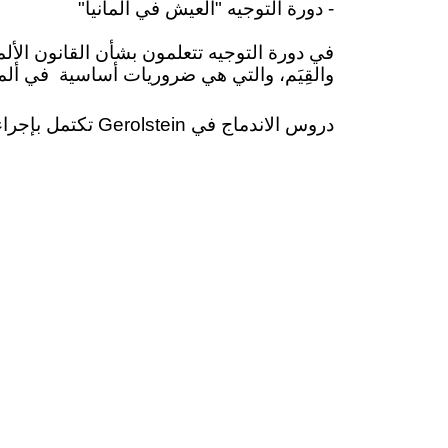
- دورة التوجيه "العيش في ألمانيا"
في دورة التوجيه تتعلمون بشأن القانون الألما
والقِيَم، والتي هي ضروريات أساسية
في ألما
دروس الاندماج في Gerolstein تكتمل بإجراء اختبار العيش في ألمانيا (LID) بعد دورة التوجيه والاختبار النهائي (اختبار الألمانية للمهاجرين "DTZ").