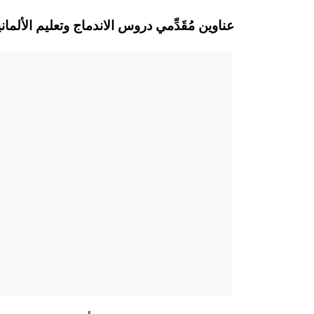
Gerolstein عناوين مُقَدِّمي دروس الاندماج وتعليم ال