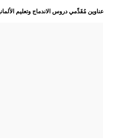
Hofheim am Taunus عناوين مُقَدِّمي دروس الاندماج وتعليم