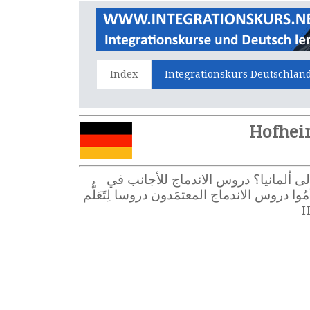
Index
Integrationskurs Deutschlan
ألمانية، وأنتم قادمون جُدُد إلى ألمانيا؟ دروس الاندماج للأجانب في
سي للاندماج في ألمانيا. في Hofheim am Taunus يَعْرِض مُقَدِّمُوا دروس الاندماج المعتمَدون دروسا لِتَعَلُّم