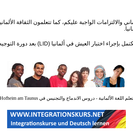
ني والالتزامات الواجبة عليكم، كما تتعلمون الثقافة الألماني
نيا.
دروس الاندماج في Hofheim am Taunus تكتمل بإجر
علم اللغة الألمانية - دروس الاندماج والتجنيس في Hofheim am Taunus