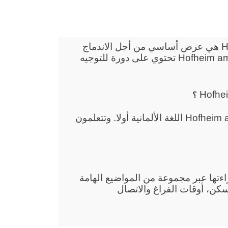
دروس الاندماج للأجانب في Hofheim am Taunus هي عرض أساسي من أجل الاندماج
في ألمانيا. دروس الاندماج للأجانب في Hofheim am Taunus تحتوي على دورة للتوجيه
؟
إنكم تتعلمون في دروس الاندماج في Hofheim am Taunus اللغة الألمانية أولا. وتتعلمون
قراءتها عبر مجموعة من المواضيع الهامة
سكن، أوقات الفراغ والاتصال