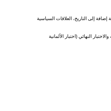
ة إضافة إلى التاريخ، العلاقات السياسية
اء اختبار العيش في ألمانيا (LID) بعد دورة التوجيه والاختبار النهائي (اختبار الألمانية