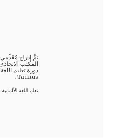
مَّ إدراج مُقَد
تَ
Taunus .
تعلم اللغة الألمانية - درو