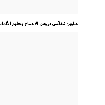
Memmingen عناوين مُقَدِّمي دروس الاندماج وتعليم ال