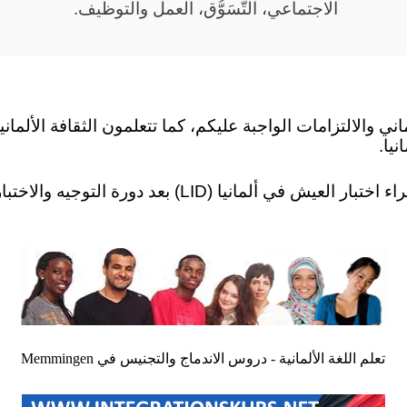
الاجتماعي، التَّسَوُّق، العمل والتوظيف.
ني والالتزامات الواجبة عليكم، كما تتعلمون الثقافة الألماني
نيا.
دروس الاندماج في Memmingen تكتمل بإجراء اختبار العيش في 
تعلم اللغة الألمانية - دروس الاندماج والتجنيس في Memmingen