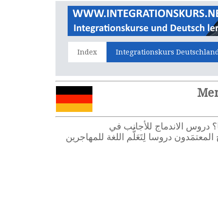
Index
Integrationskurs Deutschlan
ون جُدُد إلى ألمانيا؟ دروس الاندماج للأجانب في
يَعْرِض مُقَدِّمُوا دروس الاندماج المعتمَدون دروسا لِتَعَلُّم اللغة للمهاجرين