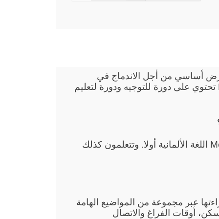
ج للأجانب في Memmingen هي عرض أساسي من أجل الاندماج في
ألمانيا. دروس الاندماج للأجانب في Memmingen تحتوي على دورة للتوجيه ودورة لتعليم
إنكم تتعلمون في دروس الاندماج في Memmingen اللغة الألمانية أولا. وتتعلمون كذلك
قراءتها عبر مجموعة من المواضيع الهامة
سكن، أوقات الفراغ والاتصال