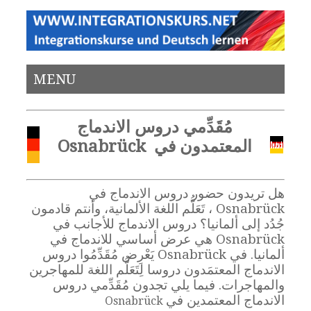
MENU
مُقَدِّمي دروس الاندماج
المعتمدون في Osnabrück
هل تريدون حضور دروس الاندماج في
Osnabrück ، تَعَلُّم اللغة الألمانية، وأنتم قادمون
جُدُد إلى ألمانيا؟ دروس الاندماج للأجانب في
Osnabrück هي عرض أساسي للاندماج في
ألمانيا. في Osnabrück يَعْرِض مُقَدِّمُوا دروس
الاندماج المعتمَدون دروسا لِتَعَلُّم اللغة للمهاجرين
والمهاجرات. فيما يلي تجدون مُقَدِّمي دروس
الاندماج المعتمدين في
Osnabrück