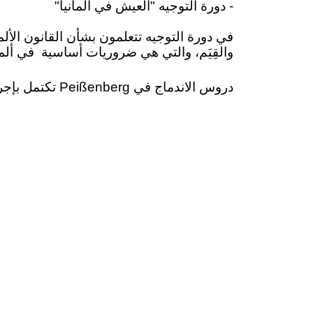
- دورة التوجيه "العيش في ألمانيا"
في دورة التوجيه تتعلمون بشأن القانون الألما
والقِيَم، والتي هي ضروريات أساسية
في ألما
دروس الاندماج في Peißenberg تكتمل بإجراء اختبار العيش في ألمانيا (LID) بعد دورة التوجيه والاختبار النهائي (اختبار الألمانية للمهاجرين "DTZ").