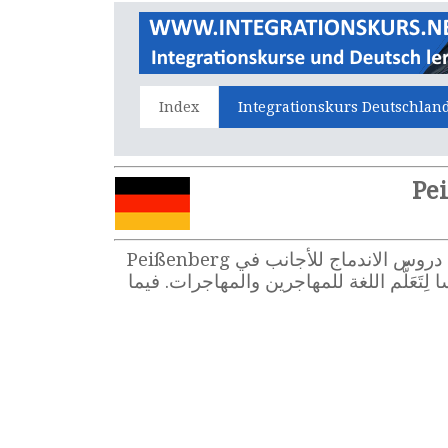
Index
Integrationskurs Deutschlan
هل تريدون حضور دروس الاندماج في Peißenberg ، تَعَلُّم اللغة الألمانية، وأنتم قادمون جُدُد إلى ألمانيا؟ دروس الاندماج للأجانب في Peißenberg
اندماج المعتمَدون دروسا لِتَعَلُّم اللغة للمهاجرين والمهاجرات. فيما