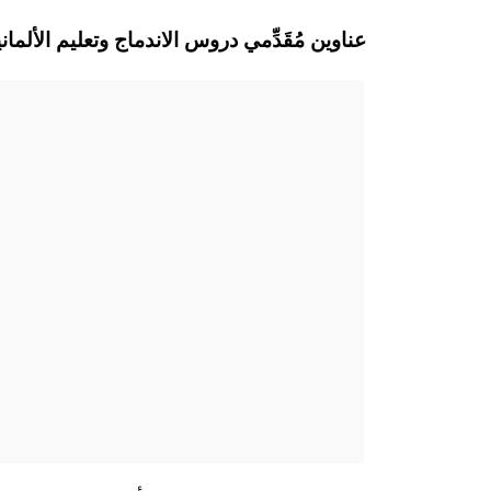
Peißenberg عناوين مُقَدِّمي دروس الاندماج وتعليم ال