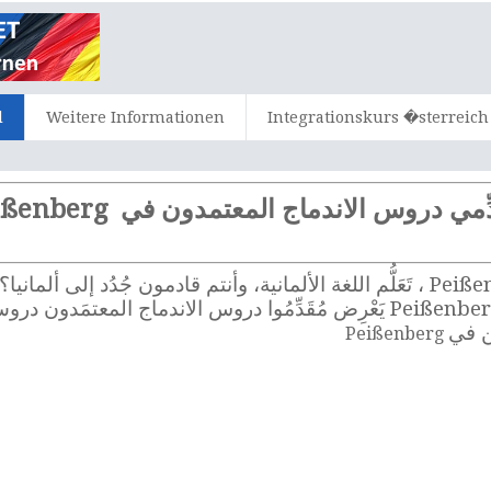
d
Weitere Informationen
Integrationskurs �sterreich
ِّمي دروس الاندماج المعتمدون في Peißenberg
هي عرض أساسي للاندماج في ألمانيا. في Peißenberg يَعْرِض مُقَدِّمُوا دروس ال
ن في
Peißenberg