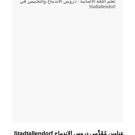
تعلم اللغة الألمانية - دروس الاندماج والتجنيس في
Stadtallendorf
Stadtallendorf عناوين مُقَدِّمي دروس الاندماج