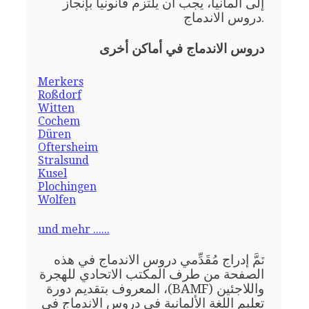
إلى ألمانيا، يجب أن يلتزم قانونيا بإنجاز
دروس الاندماج.
دروس الاندماج في أماكن أخرى
Merkers
Roßdorf
Witten
Cochem
Düren
Oftersheim
Stralsund
Kusel
Plochingen
Wolfen
und mehr ......
مَّ إدراج مُقَدِّمي دروس الاندماج في هذه
تَ
الصفحة من طرف المكتب الاتحادي للهجرة
واللاجئين (BAMF)، المعروف بتقديم دورة
تعليم اللغة الألمانية في دروس الاندماج في