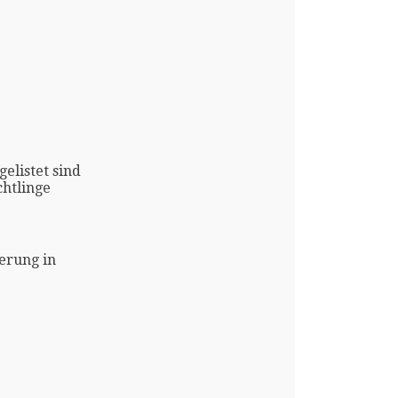
gelistet sind
htlinge
erung in