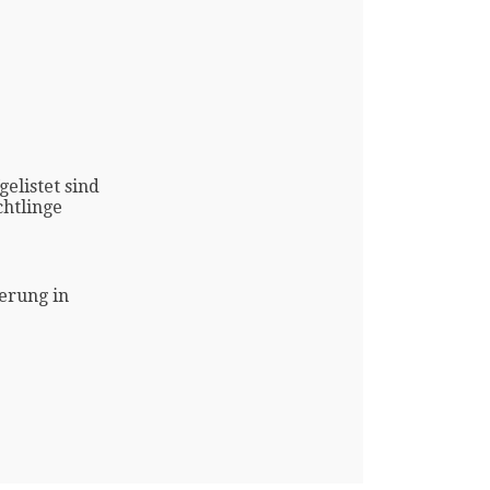
gelistet sind
htlinge
erung in