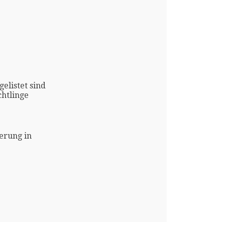
gelistet sind
htlinge
erung in