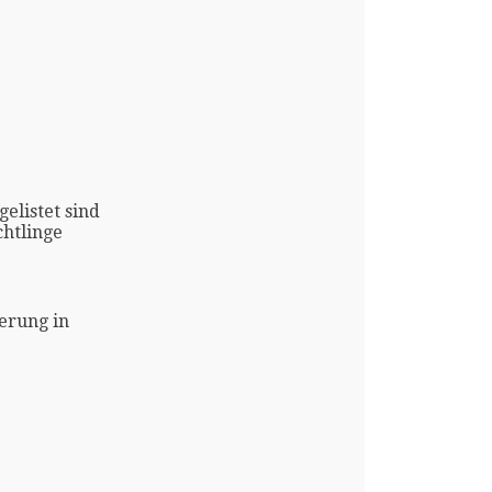
gelistet sind
htlinge
erung in