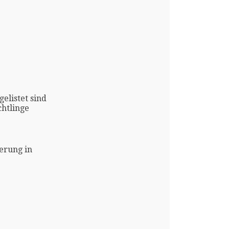
gelistet sind
htlinge
erung in