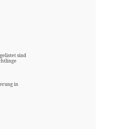
gelistet sind
htlinge
erung in