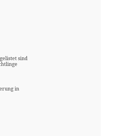
gelistet sind
htlinge
erung in