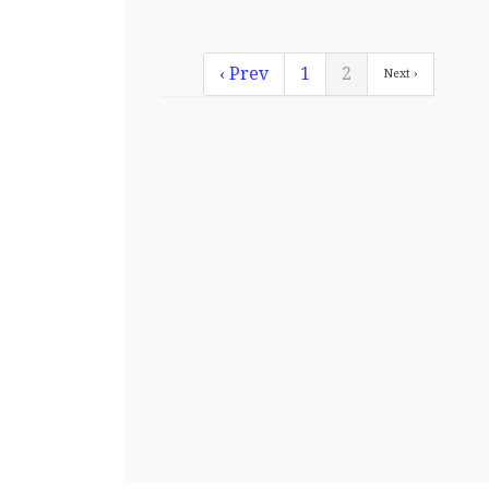
‹ Prev
1
2
Next ›