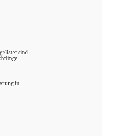
gelistet sind
htlinge
erung in