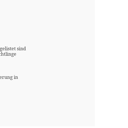
gelistet sind
htlinge
erung in