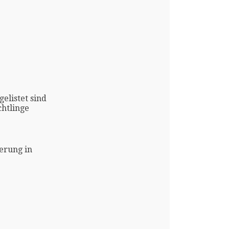
gelistet sind
htlinge
erung in