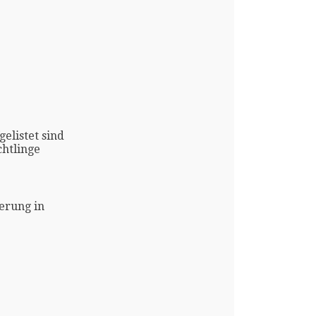
gelistet sind
htlinge
erung in