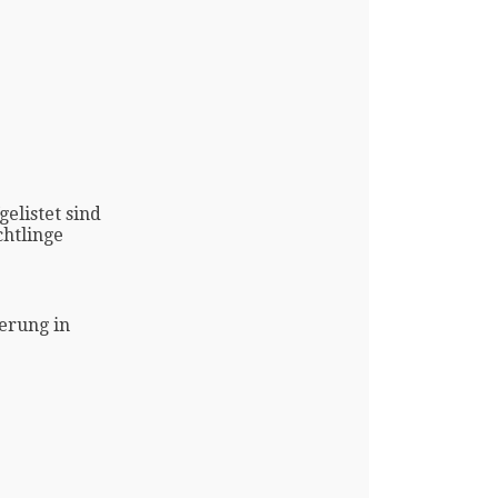
gelistet sind
htlinge
erung in