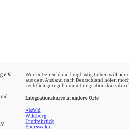
 e.V.
Wer in Deutschland langfristig Leben will oder
aus dem Ausland nach Deutschland holen möch
rechtlich geregelt einen Integrationskurs dur
 und
Integrationskurse in andere Orte
Alsfeld
n
Wildberg
Erndtebrück
V.
Eberswalde