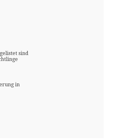
gelistet sind
htlinge
erung in