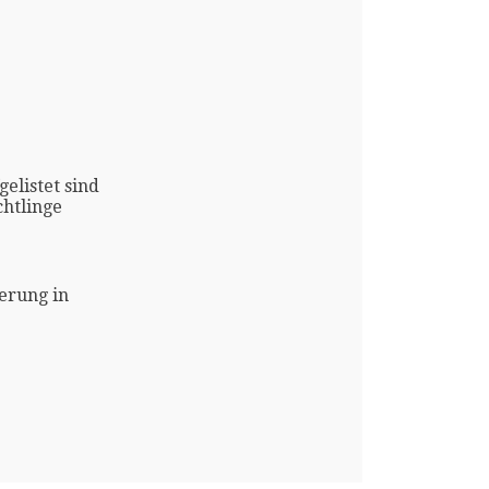
gelistet sind
htlinge
erung in