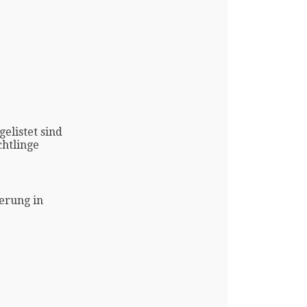
gelistet sind
htlinge
erung in