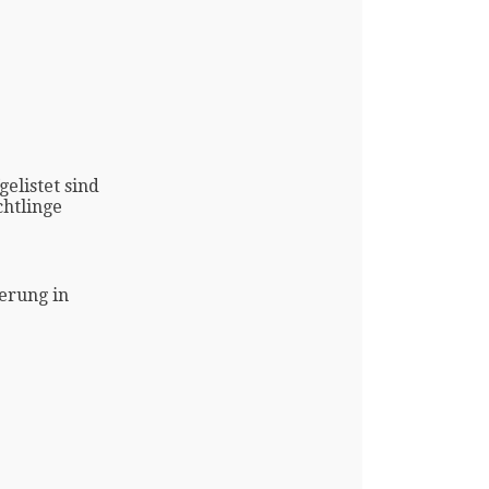
gelistet sind
htlinge
erung in