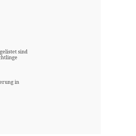
gelistet sind
htlinge
erung in