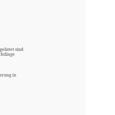
gelistet sind
htlinge
erung in