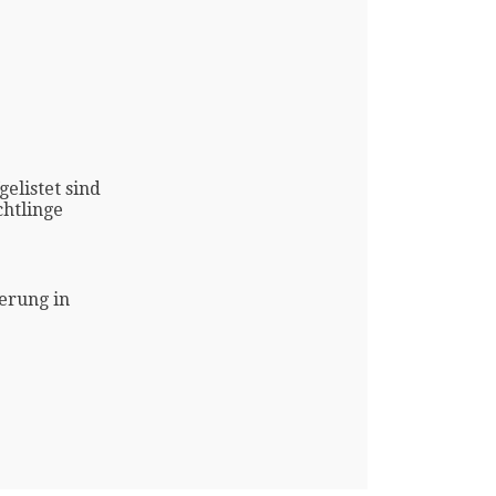
gelistet sind
htlinge
erung in