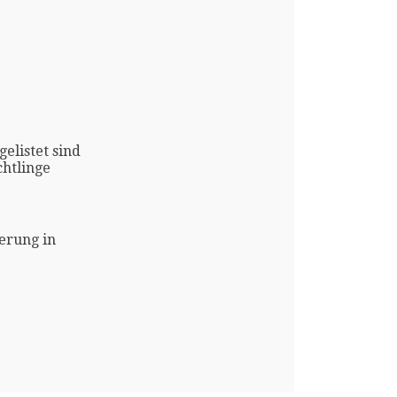
gelistet sind
htlinge
erung in