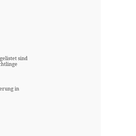
gelistet sind
htlinge
erung in