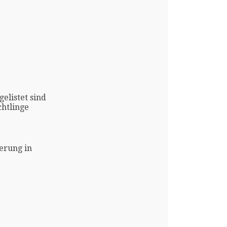
gelistet sind
htlinge
erung in