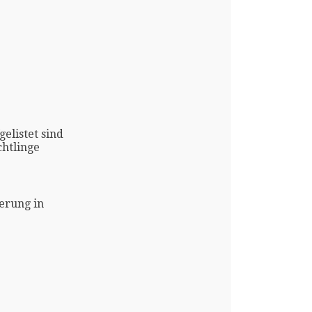
gelistet sind
htlinge
erung in