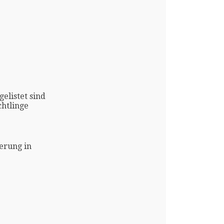
gelistet sind
htlinge
erung in