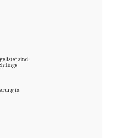
gelistet sind
htlinge
erung in