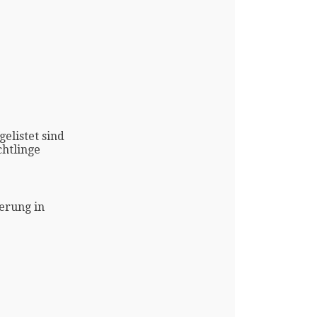
gelistet sind
htlinge
erung in