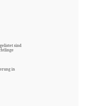
gelistet sind
htlinge
erung in