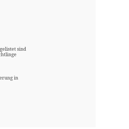
gelistet sind
htlinge
erung in