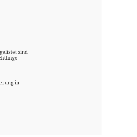
gelistet sind
htlinge
erung in