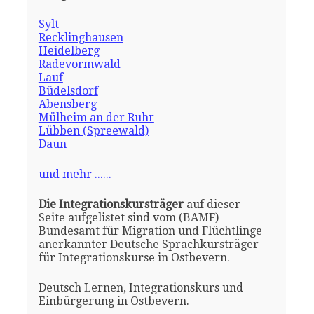
Sylt
Recklinghausen
Heidelberg
Radevormwald
Lauf
Büdelsdorf
Abensberg
Mülheim an der Ruhr
Lübben (Spreewald)
Daun
und mehr ......
Die Integrationskursträger
auf dieser
Seite aufgelistet sind vom (BAMF)
Bundesamt für Migration und Flüchtlinge
anerkannter Deutsche Sprachkursträger
für Integrationskurse in Ostbevern.
Deutsch Lernen, Integrationskurs und
Einbürgerung in Ostbevern.