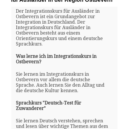
Der Integrationskurs für Ausländer in
Ostbevern ist ein Grundangebot zur
Integration in Deutschland. Der
Integrationskurs für Ausländer in
Ostbevern besteht aus einem
Orientierungskurs und einem deutsche
Sprachkurs.
Was lerne ich im Integrationskurs in
Ostbevern?
Sie lernen im Integrationskurs in
Ostbevern vor allem die deutsche
Sprache. Auch lernen Sie den Alltag und
die deutsche Kultur kennen.
Sprachkurs "Deutsch-Test für
Zuwanderer"
Sie lernen Deutsch verstehen, sprechen
und lesen über wichtige Themen aus dem