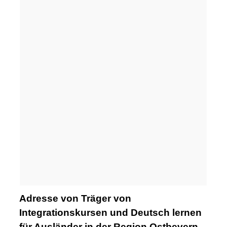
Adresse von Träger von
Integrationskursen und Deutsch lernen
für Ausländer in der Region Ostbevern