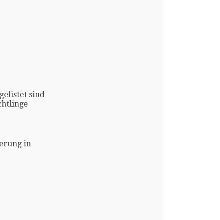
gelistet sind
htlinge
erung in