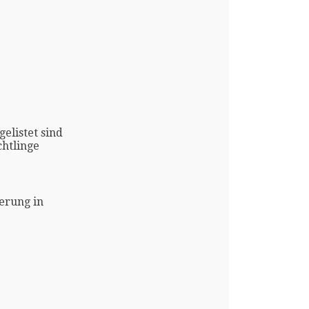
gelistet sind
htlinge
erung in